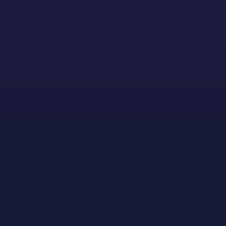
速进入专属咨询通道。万向的专
解难题。