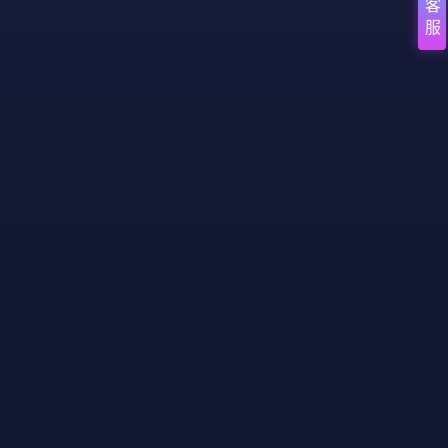
运营效率。
为企业创造更多价值。